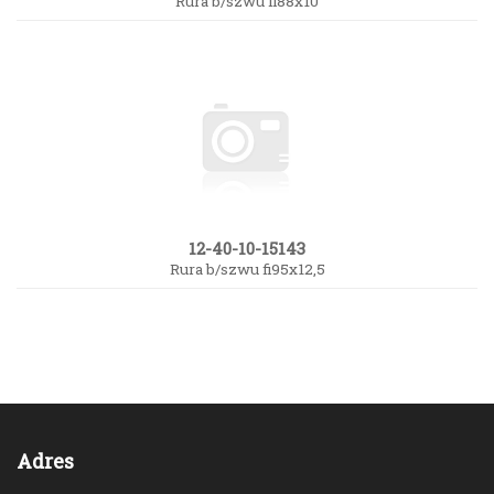
Rura b/szwu fi88x10
12-40-10-15143
Rura b/szwu fi95x12,5
Adres