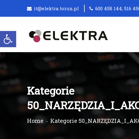
it@elektra.torun.pl
600 458 144; 516 45
Otwórz pasek narzędzi
Kategorie
50_NARZĘDZIA_I_AK
Home
Kategorie 50_NARZĘDZIA_I_A