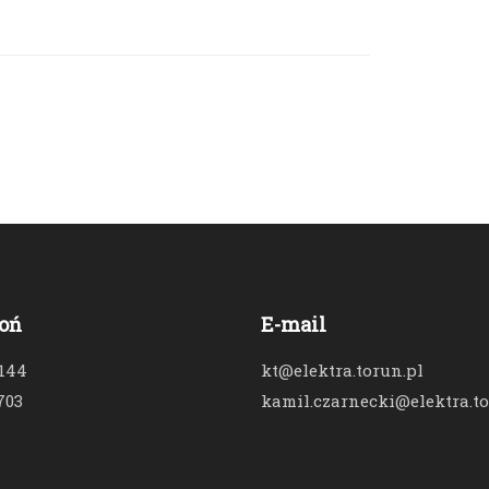
oń
E-mail
 144
kt@elektra.torun.pl
703
kamil.czarnecki@elektra.to