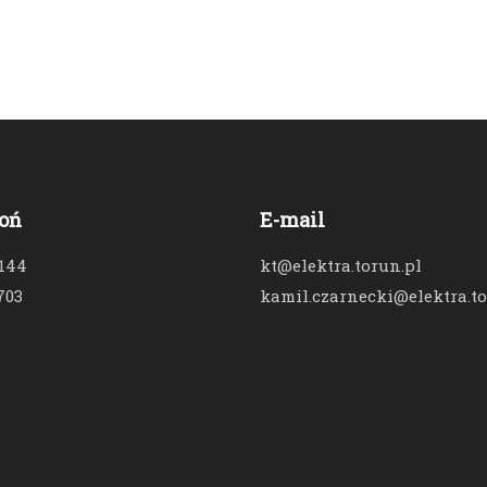
oń
E-mail
 144
kt@elektra.torun.pl
703
kamil.czarnecki@elektra.to